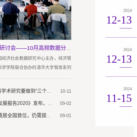
2024
12-13
清华大学年度经济分析与展望研讨会——10月高频数据分析及2025年预测
2024
12-13
中国经济社会数据研究中心主办，经济管
科学学院联合协办的清华大学智库系列
望研讨会”在清华大学经济管理学院举
授姚雯、北京大学光华管理学院讲席教
2024
10-11
文科建设大家谈 | 许宪春：文科学术研究要做到“三个对接”
11-15
刘明、清华大学社会科学学院教授汤
09-02
许宪春 |《CF40中国智能金融发展报告2020》发布，首次以指数勾勒中国智能金融发展图谱
研究员汪德华、清华大学文科资深教
09-01
许宪春：广东智能金融生态环境居全国首位，仍需提升发展绩效