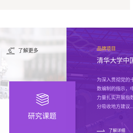
“免费”内容
承接国务院
国家社会科学基金重大项目、国家自然科学基金项目、国家统计局重大统计专项
品牌项目
了解更多
计问题研究
清华大学中
发表时间 1. 中国政府统计问题研究 许宪春 社会
作者：许宪春 张
3月 2. 中国重点经济领域统计分析 许宪春 北京
日（网络首发）
月 3. 中国国民经济核算体系修订问题研究 许宪春
为深入贯彻党的
盈利模式不断创
数编制的指示，
格低廉的内容产..
力量扎实开展指
分吸收地方建议..
了解详细
了解详细
研究课题
了解详细