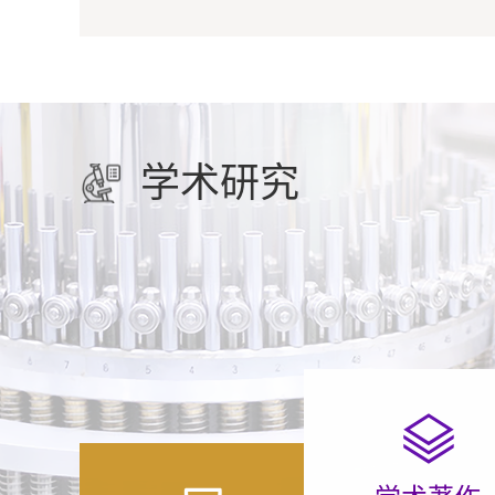
学术专著
中国平衡发展：“十三五”回顾与“十四五”展望——基于中国平衡发展指数的分析
学术研究
新经济新动能统
 原文刊发：《财政研究》2021年第8期
序号 名称 作者 出版社 
成小康社会、乘势开启全面建设社会主
科学文献出版社 2016年
问题，是进行科学决策、务实学术研究以
。"十三五"时期,中国经济实力、科技实
大学出版社 2018年8
华大学中国经济社会数据研究中心、经济
北京大...
国发展规划研究院将开展清华大学中国宏
了解详细
了解详细
了解详细