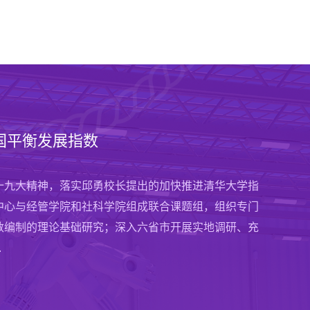
产品核算问题研究
有关部委和企事业单位课题
国平衡发展指数
季度宏
美慧 张钟文 原文刊发：《统计研究》，2021年9月29
作者：许宪
 摘要：近年来，伴随着数字化技术的快速发展，企业
文章摘要
十九大精神，落实邱勇校长提出的加快推进清华大学指
新，许多互联网企业通过向居民提供大量的免费或者价
研判经济
义现代化
中心与经管学院和社科学院组成联合课题组，组织专门
.
及有效的
力、综合国力
数编制的理论基础研究；深入六省市开展实地调研、充
管理学院
.
观经济形势
了解
了解
了解